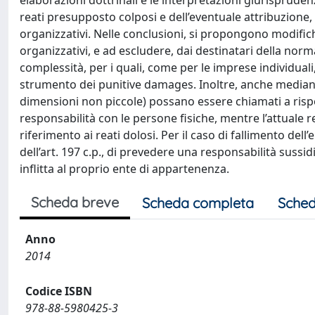
elaborazioni dottrinali e le interpretazioni giurisprudenzi
reati presupposto colposi e dell’eventuale attribuzione, a
organizzativi. Nelle conclusioni, si propongono modific
organizzativi, e ad escludere, dai destinatari della norm
complessità, per i quali, come per le imprese individuali,
strumento dei punitive damages. Inoltre, anche mediante
dimensioni non piccole) possano essere chiamati a rispo
responsabilità con le persone fisiche, mentre l’attual
riferimento ai reati dolosi. Per il caso di fallimento dell
dell’art. 197 c.p., di prevedere una responsabilità sus
inflitta al proprio ente di appartenenza.
Scheda breve
Scheda completa
Sched
Anno
2014
Codice ISBN
978-88-5980425-3