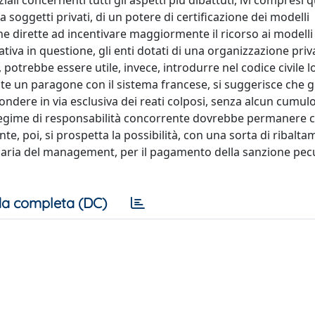
ali concernenti tutti gli aspetti più dibattuti, ivi compresi qu
 soggetti privati, di un potere di certificazione dei modelli
he dirette ad incentivare maggiormente il ricorso ai modelli
ativa in questione, gli enti dotati di una organizzazione priv
 potrebbe essere utile, invece, introdurre nel codice civile l
 un paragone con il sistema francese, si suggerisce che gli
ndere in via esclusiva dei reati colposi, senza alcun cumulo
e regime di responsabilità concorrente dovrebbe permanere 
’ente, poi, si prospetta la possibilità, con una sorta di ribalt
sidiaria del management, per il pagamento della sanzione pec
a completa (DC)