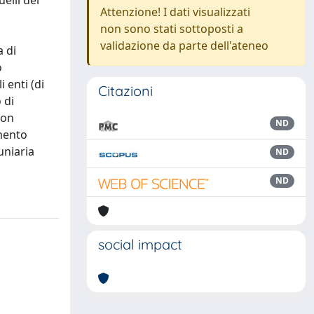
elli dei
Attenzione! I dati visualizzati
non sono stati sottoposti a
validazione da parte dell'ateneo
a di
o
 enti (di
Citazioni
 di
con
ND
amento
uniaria
ND
ND
social impact