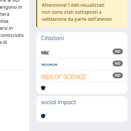
ne ai vizi
Attenzione! I dati visualizzati
 vengono in
non sono stati sottoposti a
ntera
validazione da parte dell'ateneo
tiva
arsi in
iconosciuto
Citazioni
a di
ND
ND
ND
social impact