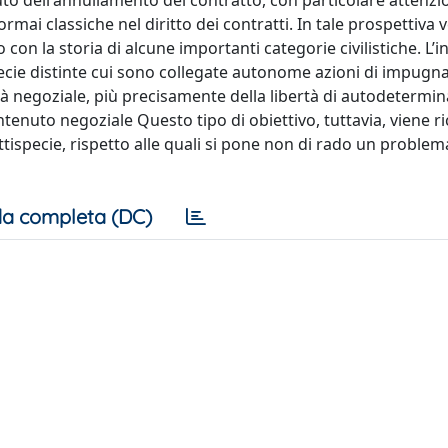
tuto dell'annullamento del contratto, con particolare attenzio
rmai classiche nel diritto dei contratti. In tale prospettiva
con la storia di alcune importanti categorie civilistiche. L’i
ispecie distinte cui sono collegate autonome azioni di impugna
rtà negoziale, più precisamente della libertà di autodetermin
tenuto negoziale Questo tipo di obiettivo, tuttavia, viene r
ttispecie, rispetto alle quali si pone non di rado un problem
a completa (DC)