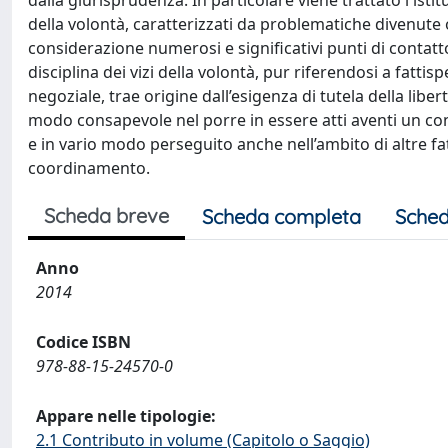
dalla giurisprudenza. In particolare viene trattato l'isti
della volontà, caratterizzati da problematiche divenute o
considerazione numerosi e significativi punti di contatto 
disciplina dei vizi della volontà, pur riferendosi a fatt
negoziale, trae origine dall’esigenza di tutela della libe
modo consapevole nel porre in essere atti aventi un con
e in vario modo perseguito anche nell’ambito di altre fa
coordinamento.
Scheda breve
Scheda completa
Sched
Anno
2014
Codice ISBN
978-88-15-24570-0
Appare nelle tipologie:
2.1 Contributo in volume (Capitolo o Saggio)