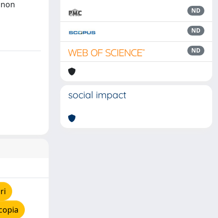
, non
ND
ND
ND
social impact
ri
copia