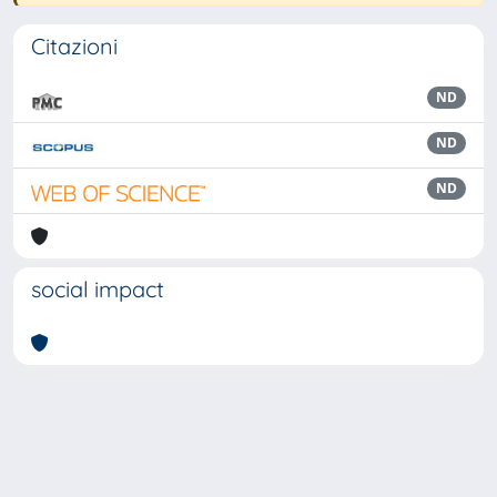
Citazioni
ND
ND
ND
social impact
Powered by
IRIS
-
about IRIS
-