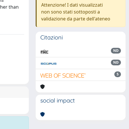
is
Attenzione! I dati visualizzati
ther than
non sono stati sottoposti a
validazione da parte dell'ateneo
Citazioni
ND
ND
5
social impact