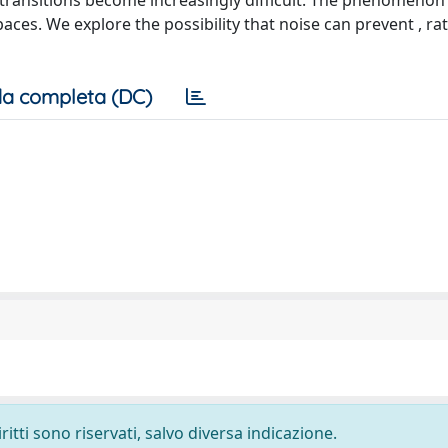
 transitions become increasingly difficult. The phenomenon 
ces. We explore the possibility that noise can prevent , ra
a completa (DC)
ritti sono riservati, salvo diversa indicazione.