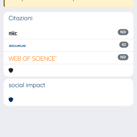
Citazioni
ND
42
ND
social impact
Powered by
IRIS
-
about IRIS
-