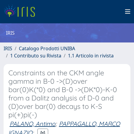
IRIS
IRIS
Catalogo Prodotti UNIBA
1 Contributo su Rivista
1.1 Articolo in rivista
Constraints on the CKM angle
gamma in B-0 ->(D)over
bar(0)K(*0) and B-0 ->(DK*0)-K-0
from a Dalitz analysis of D-0 and
(D)over bar(0) decays to K-S
pi(+)pi(-)
PALANO, Antimo
;
PAPPAGALLO, MARCO
IGNAZIO
;