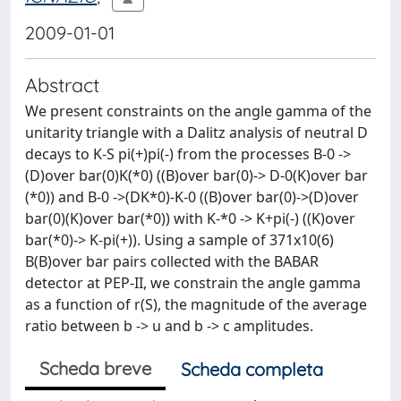
2009-01-01
Abstract
We present constraints on the angle gamma of the
unitarity triangle with a Dalitz analysis of neutral D
decays to K-S pi(+)pi(-) from the processes B-0 ->
(D)over bar(0)K(*0) ((B)over bar(0)-> D-0(K)over bar
(*0)) and B-0 ->(DK*0)-K-0 ((B)over bar(0)->(D)over
bar(0)(K)over bar(*0)) with K-*0 -> K+pi(-) ((K)over
bar(*0)-> K-pi(+)). Using a sample of 371x10(6)
B(B)over bar pairs collected with the BABAR
detector at PEP-II, we constrain the angle gamma
as a function of r(S), the magnitude of the average
ratio between b -> u and b -> c amplitudes.
Scheda breve
Scheda completa