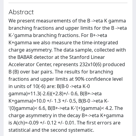
Abstract
We present measurements of the B ->eta K gamma
branching fractions and upper limits for the B ->eta
K-'gamma branching fractions. For B+->eta
K+gamma we also measure the time-integrated
charge asymmetry. The data sample, collected with
the BABAR detector at the Stanford Linear
Accelerator Center, represents 232x10(6) produced
B (B) over bar pairs. The results for branching
fractions and upper limits at 90% confidence level
in units of 10(-6) are: B(B-0 ->eta K-0
gamma)=11.3(-2.6)(+2.8)+/- 0.6, B(B+->eta
K+gamma)=10.0 +/- 1.3 +/- 0.5, B(B-0 ->eta K-
'(0)gamma)< 6.6, B(B+->eta K-'(+)gamma)< 4.2. The
charge asymmetry in the decay B+->eta K+gamma
is A(ch)=-0.09 +/- 0.12 +/- 0.01. The first errors are
statistical and the second systematic.