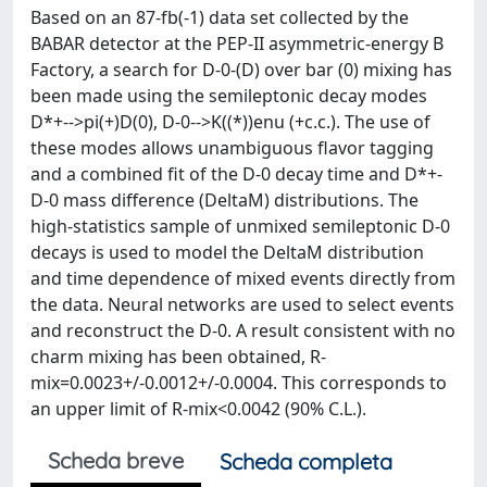
Based on an 87-fb(-1) data set collected by the
BABAR detector at the PEP-II asymmetric-energy B
Factory, a search for D-0-(D) over bar (0) mixing has
been made using the semileptonic decay modes
D*+-->pi(+)D(0), D-0-->K((*))enu (+c.c.). The use of
these modes allows unambiguous flavor tagging
and a combined fit of the D-0 decay time and D*+-
D-0 mass difference (DeltaM) distributions. The
high-statistics sample of unmixed semileptonic D-0
decays is used to model the DeltaM distribution
and time dependence of mixed events directly from
the data. Neural networks are used to select events
and reconstruct the D-0. A result consistent with no
charm mixing has been obtained, R-
mix=0.0023+/-0.0012+/-0.0004. This corresponds to
an upper limit of R-mix<0.0042 (90% C.L.).
Scheda breve
Scheda completa