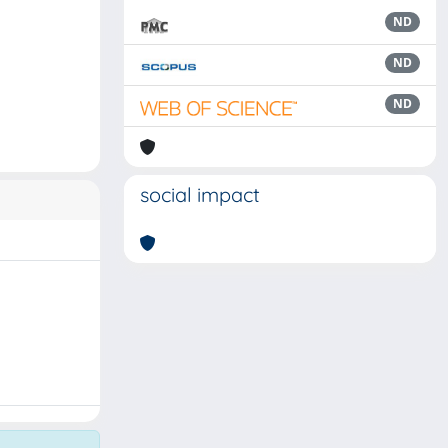
ND
ND
ND
social impact