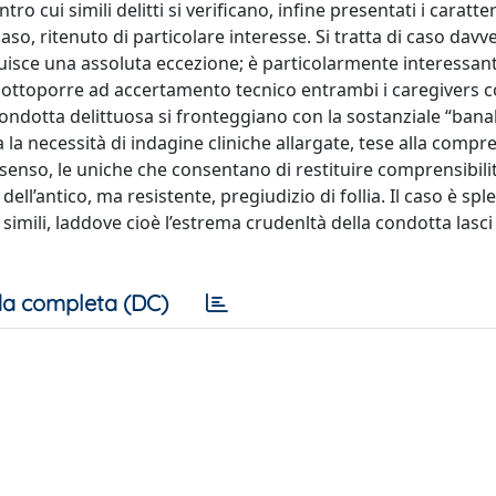
o cui simili delitti si verificano, infine presentati i caratteri
aso, ritenuto di particolare interesse. Si tratta di caso davv
isce una assoluta eccezione; è particolarmente interessant
 sottoporre ad accertamento tecnico entrambi i caregivers c
 condotta delittuosa si fronteggiano con la sostanziale “banal
 la necessità di indagine cliniche allargate, tese alla compr
di senso, le uniche che consentano di restituire comprensibili
dell’antico, ma resistente, pregiudizio di follia. Il caso è sp
i simili, laddove cioè l’estrema crudenltà della condotta lasc
a completa (DC)