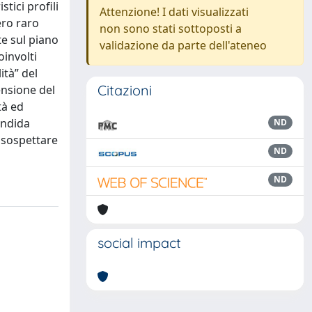
stici profili
Attenzione! I dati visualizzati
ero raro
non sono stati sottoposti a
e sul piano
validazione da parte dell'ateneo
oinvolti
ità” del
Citazioni
ensione del
tà ed
lendida
ND
i sospettare
ND
ND
social impact