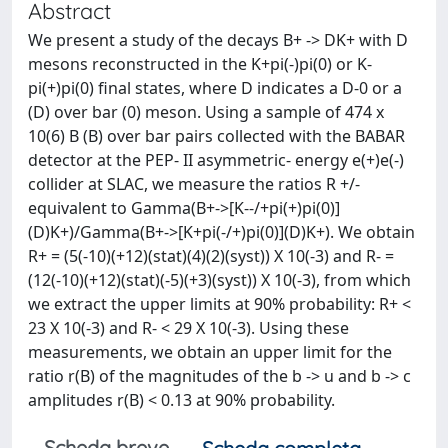
Abstract
We present a study of the decays B+ -> DK+ with D
mesons reconstructed in the K+pi(-)pi(0) or K-
pi(+)pi(0) final states, where D indicates a D-0 or a
(D) over bar (0) meson. Using a sample of 474 x
10(6) B (B) over bar pairs collected with the BABAR
detector at the PEP- II asymmetric- energy e(+)e(-)
collider at SLAC, we measure the ratios R +/-
equivalent to Gamma(B+->[K--/+pi(+)pi(0)]
(D)K+)/Gamma(B+->[K+pi(-/+)pi(0)](D)K+). We obtain
R+ = (5(-10)(+12)(stat)(4)(2)(syst)) X 10(-3) and R- =
(12(-10)(+12)(stat)(-5)(+3)(syst)) X 10(-3), from which
we extract the upper limits at 90% probability: R+ <
23 X 10(-3) and R- < 29 X 10(-3). Using these
measurements, we obtain an upper limit for the
ratio r(B) of the magnitudes of the b -> u and b -> c
amplitudes r(B) < 0.13 at 90% probability.
Scheda breve