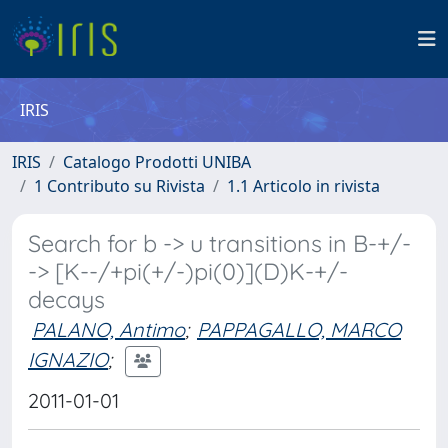
IRIS
IRIS
Catalogo Prodotti UNIBA
1 Contributo su Rivista
1.1 Articolo in rivista
Search for b -> u transitions in B-+/-
-> [K--/+pi(+/-)pi(0)](D)K-+/-
decays
PALANO, Antimo
;
PAPPAGALLO, MARCO
IGNAZIO
;
2011-01-01