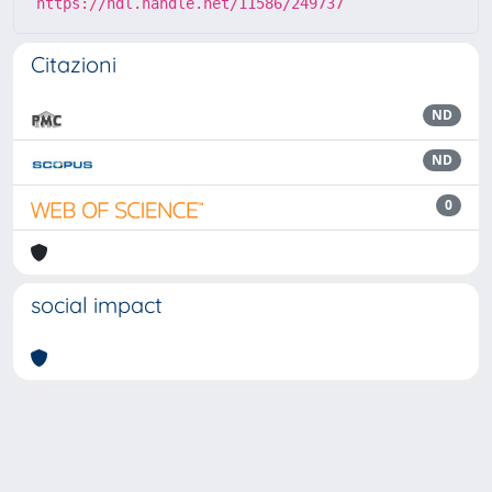
https://hdl.handle.net/11586/249737
Citazioni
ND
ND
0
social impact
Powered by
IRIS
-
about IRIS
-