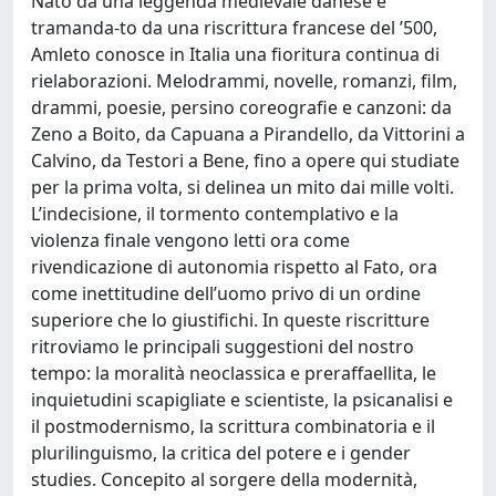
Nato da una leggenda medievale danese e
tramanda-to da una riscrittura francese del ’500,
Amleto conosce in Italia una fioritura continua di
rielaborazioni. Melodrammi, novelle, romanzi, film,
drammi, poesie, persino coreografie e canzoni: da
Zeno a Boito, da Capuana a Pirandello, da Vittorini a
Calvino, da Testori a Bene, fino a opere qui studiate
per la prima volta, si delinea un mito dai mille volti.
L’indecisione, il tormento contemplativo e la
violenza finale vengono letti ora come
rivendicazione di autonomia rispetto al Fato, ora
come inettitudine dell’uomo privo di un ordine
superiore che lo giustifichi. In queste riscritture
ritroviamo le principali suggestioni del nostro
tempo: la moralità neoclassica e preraffaellita, le
inquietudini scapigliate e scientiste, la psicanalisi e
il postmodernismo, la scrittura combinatoria e il
plurilinguismo, la critica del potere e i gender
studies. Concepito al sorgere della modernità,