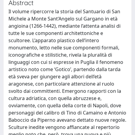
Abstract
Il volume ripercorre la storia del Santuario di San
Michele a Monte Sant’Angelo sul Gargano in età
angioina (1266-1442), mediante l’attenta analisi di
tutte le sue componenti architettoniche e
scultoree. L’apparato plastico dell’intero
monumento, letto nelle sue componenti formali,
iconografiche e stilistiche, rivela la pluralità di
linguaggi con cui si espresse in Puglia il fenomeno
artistico noto come ‘Gotico’, partendo dalla tarda
età sveva per giungere agli albori dell’età
aragonese, con particolare attenzione al ruolo
svolto dai committenti. Emergono rapporti con la
cultura adriatica, con quella abruzzese e,
ovviamente, con quella della corte di Napoli, dove
personaggi del calibro di Tino di Camaino e Antonio
Baboccio da Piperno avevano dettato nuove regole.
Sculture inedite vengono affiancate al repertorio
meglio noto che, però, trova una nuova e più