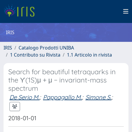
IRIS
IRIS
Catalogo Prodotti UNIBA
1 Contributo su Rivista
1.1 Articolo in rivista
Search for beautiful tetraquarks in
the ϒ(1S)μ + μ − invariant-mass
spectrum
De Serio M.
;
Pappagallo M.
;
Simone S.
;
2018-01-01