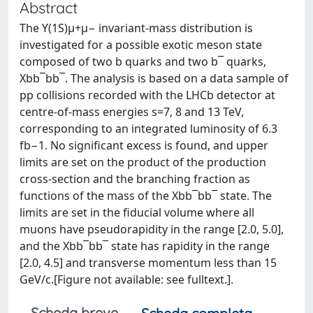
Abstract
The ϒ(1S)μ+μ− invariant-mass distribution is
investigated for a possible exotic meson state
composed of two b quarks and two b¯ quarks,
Xbb¯bb¯. The analysis is based on a data sample of
pp collisions recorded with the LHCb detector at
centre-of-mass energies s=7, 8 and 13 TeV,
corresponding to an integrated luminosity of 6.3
fb−1. No significant excess is found, and upper
limits are set on the product of the production
cross-section and the branching fraction as
functions of the mass of the Xbb¯bb¯ state. The
limits are set in the fiducial volume where all
muons have pseudorapidity in the range [2.0, 5.0],
and the Xbb¯bb¯ state has rapidity in the range
[2.0, 4.5] and transverse momentum less than 15
GeV/c.[Figure not available: see fulltext.].
Scheda breve