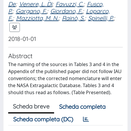
De
;
Venere, L. Di
;
Favuzzi, C.
;
Fusco,
P.
;
Gargano, F.
;
Giordano, F.
;
Loparco,
F.
;
Mazziotta, M. N.
;
Rainò, S.
;
Spinelli, P.
;
2018-01-01
Abstract
The naming of the sources in Tables 3 and 4 in the
Appendix of the published paper did not follow IAU
conventions; the corrected nomenclature will enter
the NASA Extragalactic Database. Tables 3 and 4
should thus read as follows. (Table Presented).
Scheda breve
Scheda completa
Scheda completa (DC)