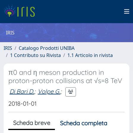
IRIS
IRIS
Catalogo Prodotti UNIBA
1 Contributo su Rivista
1.1 Articolo in rivista
π0 and η meson production in
proton-proton collisions at √s=8 TeV
Di Bari D.
;
Volpe G.
;
2018-01-01
Scheda breve
Scheda completa