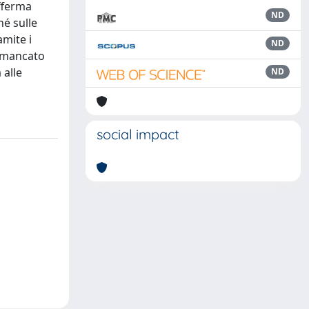
offerma
ND
hé sulle
amite i
ND
l mancato
 alle
ND
social impact