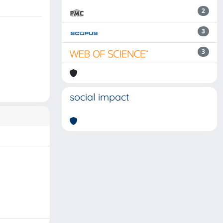
2
3
3
social impact