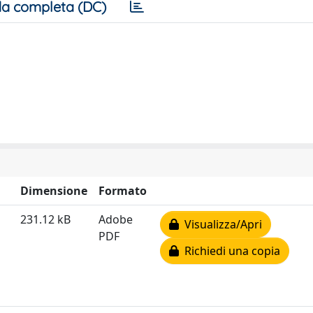
a completa (DC)
Dimensione
Formato
231.12 kB
Adobe
Visualizza/Apri
PDF
Richiedi una copia