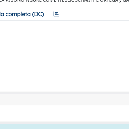
A VI SONO FIGURE COME WEBER, SCHMITT E ORTEGA y GA
a completa (DC)