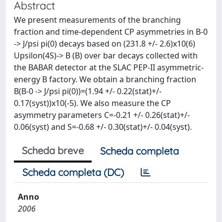
Abstract
We present measurements of the branching
fraction and time-dependent CP asymmetries in B-0
-> J/psi pi(0) decays based on (231.8 +/- 2.6)x10(6)
Upsilon(4S)-> B (B) over bar decays collected with
the BABAR detector at the SLAC PEP-II asymmetric-
energy B factory. We obtain a branching fraction
B(B-0 -> J/psi pi(0))=(1.94 +/- 0.22(stat)+/-
0.17(syst))x10(-5). We also measure the CP
asymmetry parameters C=-0.21 +/- 0.26(stat)+/-
0.06(syst) and S=-0.68 +/- 0.30(stat)+/- 0.04(syst).
Scheda breve
Scheda completa
Scheda completa (DC)
Anno
2006