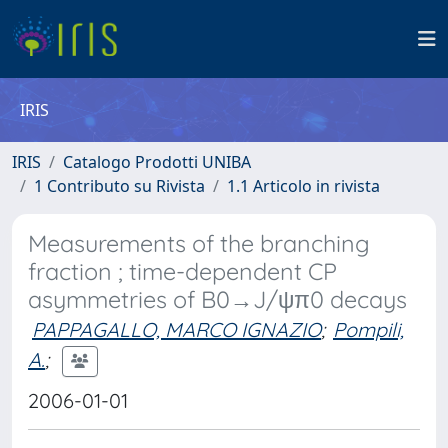
IRIS
IRIS
Catalogo Prodotti UNIBA
1 Contributo su Rivista
1.1 Articolo in rivista
Measurements of the branching
fraction ; time-dependent CP
asymmetries of B0→J/ψπ0 decays
PAPPAGALLO, MARCO IGNAZIO
;
Pompili,
A.
;
2006-01-01