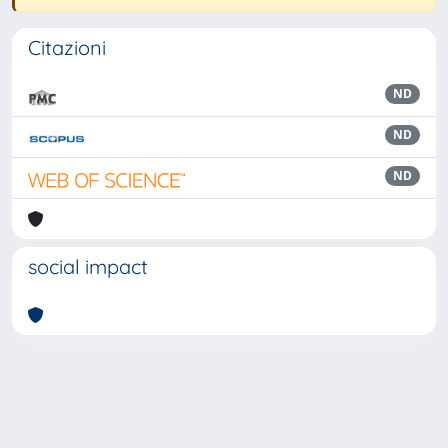
Citazioni
ND
ND
ND
social impact
Powered by
IRIS
-
about IRIS
-