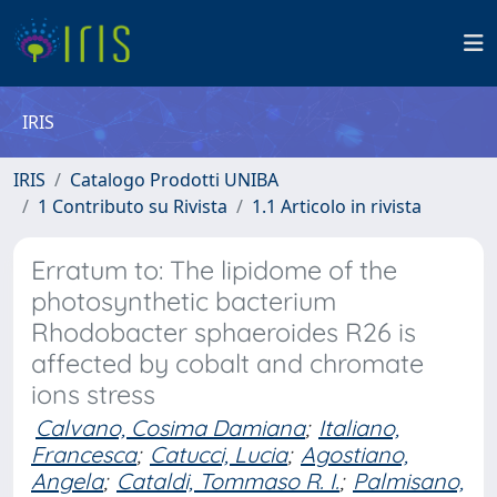
IRIS
IRIS
Catalogo Prodotti UNIBA
1 Contributo su Rivista
1.1 Articolo in rivista
Erratum to: The lipidome of the
photosynthetic bacterium
Rhodobacter sphaeroides R26 is
affected by cobalt and chromate
ions stress
Calvano, Cosima Damiana
;
Italiano,
Francesca
;
Catucci, Lucia
;
Agostiano,
Angela
;
Cataldi, Tommaso R. I.
;
Palmisano,