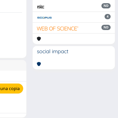
ND
4
ND
social impact
 una copia