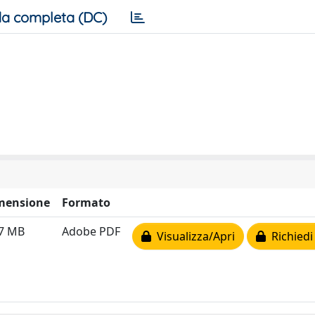
a completa (DC)
mensione
Formato
07 MB
Adobe PDF
Visualizza/Apri
Richiedi