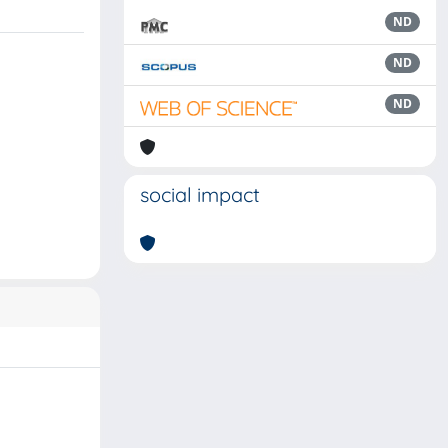
ND
ND
ND
social impact