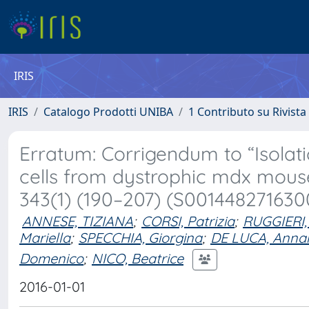
IRIS
IRIS
Catalogo Prodotti UNIBA
1 Contributo su Rivista
Erratum: Corrigendum to “Isolat
cells from dystrophic mdx mouse
343(1) (190–207) (S0014482716300
ANNESE, TIZIANA
;
CORSI, Patrizia
;
RUGGIERI
Mariella
;
SPECCHIA, Giorgina
;
DE LUCA, Anna
Domenico
;
NICO, Beatrice
2016-01-01