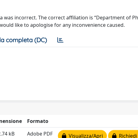
uca was incorrect. The correct affiliation is “Department of 
would like to apologise for any inconvenience caused.
a completa (DC)
mensione
Formato
.74 kB
Adobe PDF
Visualizza/Apri
Richiedi