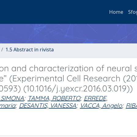
Home
Sfo
1.5 Abstract in rivista
ion and characterization of neural
” (Experimental Cell Research (20
593) (10.1016/j.yexcr.2016.03.019))
, SIMONA
;
TAMMA, ROBERTO
;
ERREDE,
maria
;
DESANTIS, VANESSA
;
VACCA, Angelo
;
RIB