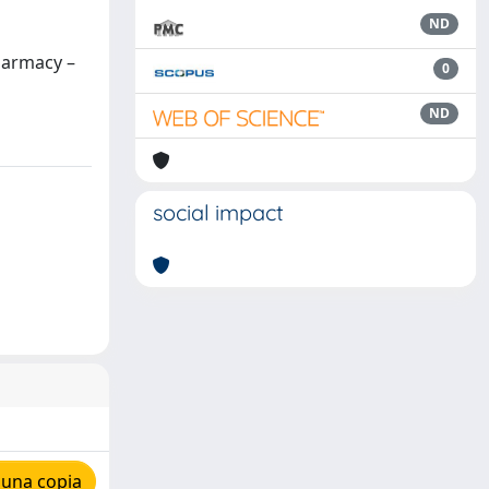
ND
Pharmacy –
0
ND
social impact
 una copia