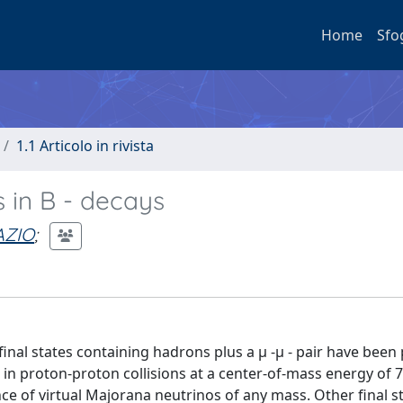
Home
Sfo
1.1 Articolo in rivista
 in B - decays
AZIO
;
final states containing hadrons plus a μ -μ - pair have bee
 in proton-proton collisions at a center-of-mass energy of 7
sence of virtual Majorana neutrinos of any mass. Other final s