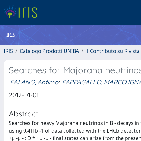
IRIS
IRIS
Catalogo Prodotti UNIBA
1 Contributo su Rivista
Searches for Majorana neutrinos
PALANO, Antimo
;
PAPPAGALLO, MARCO IGN
2012-01-01
Abstract
Searches for heavy Majorana neutrinos in B - decays in 
using 0.41fb -1 of data collected with the LHCb detector
+μ -μ - ; D * +μ -μ - final states can arise from the pre