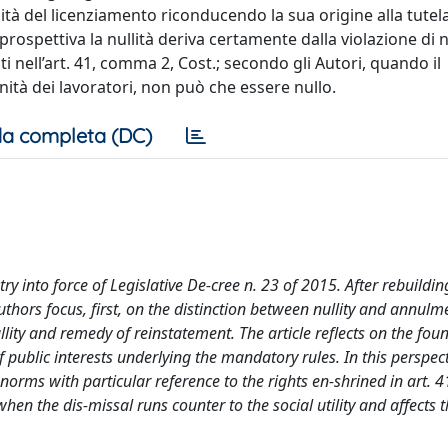
lità del licenziamento riconducendo la sua origine alla tutel
prospettiva la nullità deriva certamente dalla violazione di
iti nell’art. 41, comma 2, Cost.; secondo gli Autori, quando il
gnità dei lavoratori, non può che essere nullo.
a completa (DC)
try into force of Legislative De-cree n. 23 of 2015. After rebuildin
uthors focus, first, on the distinction between nullity and annulm
llity and remedy of reinstatement. The article reflects on the fou
of public interests underlying the mandatory rules. In this perspec
l norms with particular reference to the rights en-shrined in art. 4
en the dis-missal runs counter to the social utility and affects t