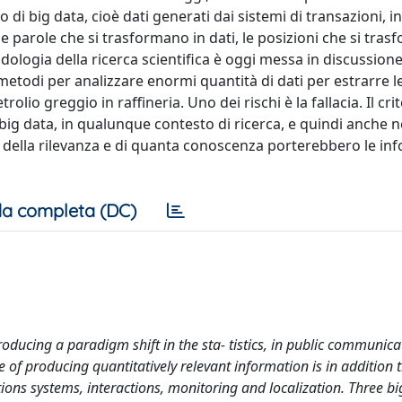
di big data, cioè dati generati dai sistemi di transazioni, in
le parole che si trasformano in dati, le posizioni che si tra
odologia della ricerca scientifica è oggi messa in discussione
metodi per analizzare enormi quantità di dati per estrarre l
o greggio in raffineria. Uno dei rischi è la fallacia. Il cri
ig data, in qualunque contesto di ricerca, e quindi anche ne
à, della rilevanza e di quanta conoscenza porterebbero le in
a completa (DC)
roducing a paradigm shift in the sta- tistics, in public communicat
e of producing quantitatively relevant information is in addition 
ions systems, interactions, monitoring and localization. Three bi