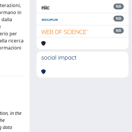
terazioni,
ND
sformano in
ND
 dalla
e
ND
terio per
lla ricerca
formazioni
social impact
ion, in the
the
g data