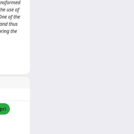
ransformed
the use of
One of the
 and thus
bring the
pri