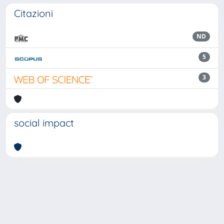
Citazioni
ND
5
3
social impact
Powered by
IRIS
-
about IRIS
-
Utilizzo dei cookie
Copyright © 2026