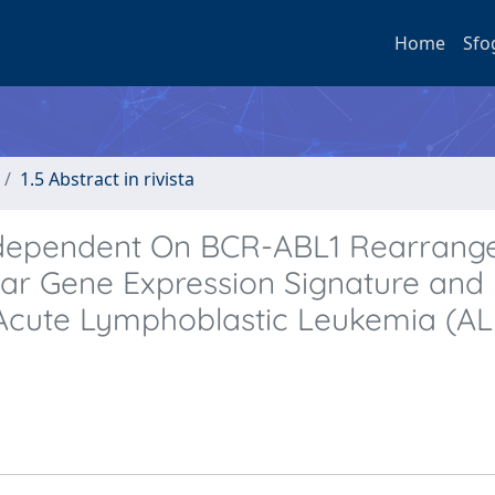
Home
Sfo
1.5 Abstract in rivista
Independent On BCR-ABL1 Rearran
iar Gene Expression Signature and
 Acute Lymphoblastic Leukemia (AL