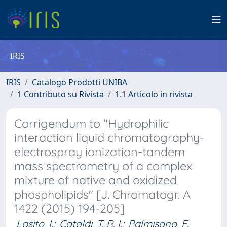
IRIS
IRIS
Catalogo Prodotti UNIBA
1 Contributo su Rivista
1.1 Articolo in rivista
Corrigendum to "Hydrophilic
interaction liquid chromatography-
electrospray ionization-tandem
mass spectrometry of a complex
mixture of native and oxidized
phospholipids" [J. Chromatogr. A
1422 (2015) 194-205]
Losito, I.
;
Cataldi, T. R. I.
;
Palmisano, F.