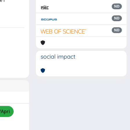
e i
ND
ND
ND
social impact
/Apri