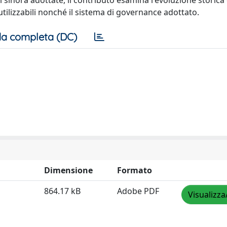
i sinora adottate, il contributo esamina l'evoluzione storica 
e utilizzabili nonché il sistema di governance adottato.
a completa (DC)
Dimensione
Formato
864.17 kB
Adobe PDF
Visualizza