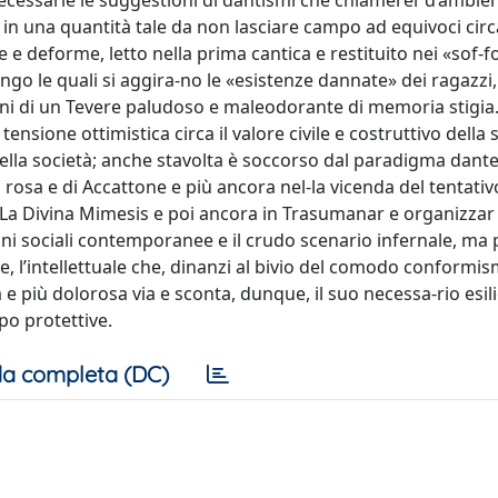
necessarie le suggestioni di dantismi che chiamerei ‘d’ambie
i in una quantità tale da non lasciare campo ad equivoci circ
 e deforme, letto nella prima cantica e restituito nei «sof-f
go le quali si aggira-no le «esistenze dannate» dei ragazzi,
rgini di un Tevere paludoso e maleodorante di memoria stigia
nsione ottimistica circa il valore civile e costruttivo della s
 della società; anche stavolta è soccorso dal paradigma dan
rosa e di Accattone e più ancora nel-la vicenda del tentativ
 La Divina Mimesis e poi ancora in Trasumanar e organizzar e
oni sociali contemporanee e il crudo scenario infernale, ma 
, l’intellettuale che, dinanzi al bivio del comodo conformi
a e più dolorosa via e sconta, dunque, il suo necessa-rio esili
po protettive.
a completa (DC)