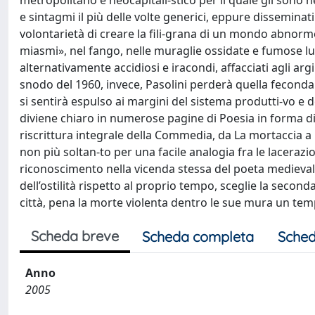
metropolitano e neocapitali-stico per il quale gli sono 
e sintagmi il più delle volte generici, eppure disseminat
volontarietà di creare la fili-grana di un mondo abnorme
miasmi», nel fango, nelle muraglie ossidate e fumose lun
alternativamente accidiosi e iracondi, affacciati agli a
snodo del 1960, invece, Pasolini perderà quella feconda te
si sentirà espulso ai margini del sistema produtti-vo e
diviene chiaro in numerose pagine di Poesia in forma di 
riscrittura integrale della Commedia, da La mortaccia a
non più soltan-to per una facile analogia fra le lacerazi
riconoscimento nella vicenda stessa del poeta medievale
dell’ostilità rispetto al proprio tempo, sceglie la second
città, pena la morte violenta dentro le sue mura un tem
Scheda breve
Scheda completa
Sched
Anno
2005