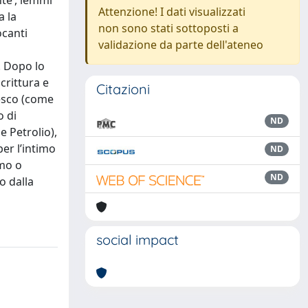
nte’, lemmi
Attenzione! I dati visualizzati
a la
non sono stati sottoposti a
ocanti
validazione da parte dell'ateneo
. Dopo lo
crittura e
Citazioni
tesco (come
o di
ND
 Petrolio),
per l’intimo
ND
smo o
ND
o dalla
social impact