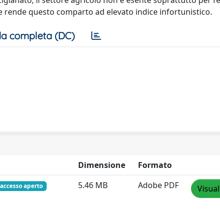
artigianato; il settore agricolo non è esente soprattutto per 
he rende questo comparto ad elevato indice infortunistico.
a completa (DC)
Dimensione
Formato
5.46 MB
Adobe PDF
accesso aperto
Visual