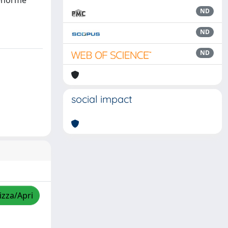
l’enorme
ND
ND
ND
social impact
izza/Apri