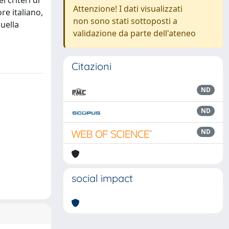
 criteri di
Attenzione! I dati visualizzati
re italiano,
non sono stati sottoposti a
quella
validazione da parte dell'ateneo
Citazioni
ND
ND
ND
social impact