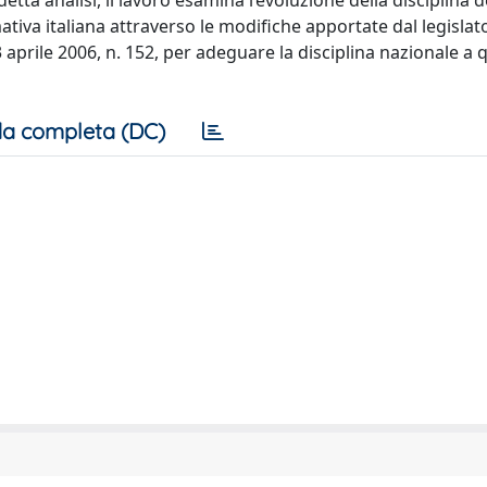
ta analisi, il lavoro esamina l’evoluzione della disciplina dei
iva italiana attraverso le modifiche apportate dal legislato
3 aprile 2006, n. 152, per adeguare la disciplina nazionale a 
a completa (DC)