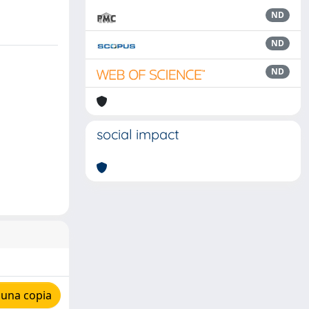
ND
ND
ND
social impact
 una copia