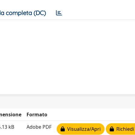
a completa (DC)
mensione
Formato
.13 kB
Adobe PDF
Visualizza/Apri
Richiedi