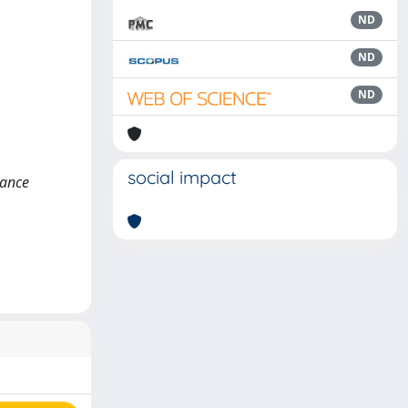
ND
ND
ND
social impact
rance