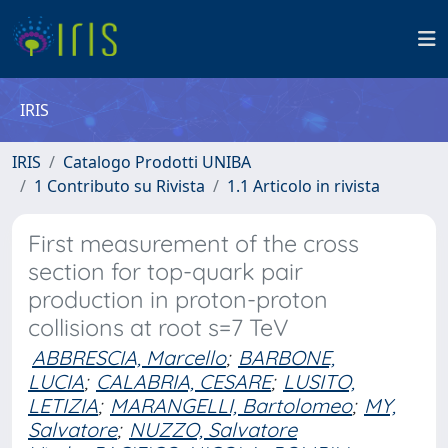
IRIS
IRIS
Catalogo Prodotti UNIBA
1 Contributo su Rivista
1.1 Articolo in rivista
First measurement of the cross
section for top-quark pair
production in proton-proton
collisions at root s=7 TeV
ABBRESCIA, Marcello
;
BARBONE,
LUCIA
;
CALABRIA, CESARE
;
LUSITO,
LETIZIA
;
MARANGELLI, Bartolomeo
;
MY,
Salvatore
;
NUZZO, Salvatore