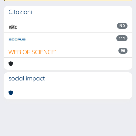
Citazioni
ND
111
96
social impact
Powered by
IRIS
-
about IRIS
-