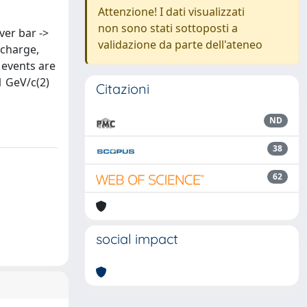
Attenzione! I dati visualizzati
non sono stati sottoposti a
ver bar ->
validazione da parte dell'ateneo
 charge,
 events are
1 GeV/c(2)
Citazioni
ND
38
62
social impact