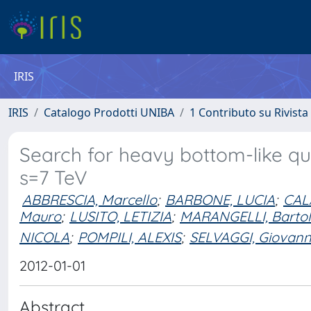
IRIS
IRIS
Catalogo Prodotti UNIBA
1 Contributo su Rivista
Search for heavy bottom-like quar
s=7 TeV
ABBRESCIA, Marcello
;
BARBONE, LUCIA
;
CAL
Mauro
;
LUSITO, LETIZIA
;
MARANGELLI, Barto
NICOLA
;
POMPILI, ALEXIS
;
SELVAGGI, Giovan
2012-01-01
Abstract