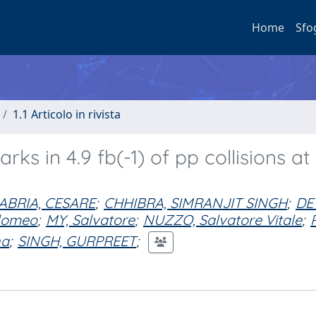
Home
Sfo
1.1 Articolo in rivista
ks in 4.9 fb(-1) of pp collisions at
ABRIA, CESARE
;
CHHIBRA, SIMRANJIT SINGH
;
DE
lomeo
;
MY, Salvatore
;
NUZZO, Salvatore Vitale
;
na
;
SINGH, GURPREET
;