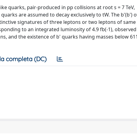
e quarks, pair-produced in pp collisions at root s = 7 TeV,
uarks are assumed to decay exclusively to tW. The b'(b') o
istinctive signatures of three leptons or two leptons of same
sponding to an integrated luminosity of 4.9 fb(-1), observed
s, and the existence of b' quarks having masses below 61
a completa (DC)