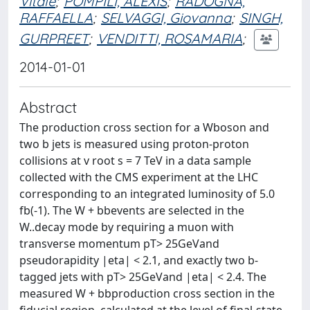
Vitale
;
POMPILI, ALEXIS
;
RADOGNA,
RAFFAELLA
;
SELVAGGI, Giovanna
;
SINGH,
GURPREET
;
VENDITTI, ROSAMARIA
;
2014-01-01
Abstract
The production cross section for a Wboson and
two b jets is measured using proton-proton
collisions at v root s = 7 TeV in a data sample
collected with the CMS experiment at the LHC
corresponding to an integrated luminosity of 5.0
fb(-1). The W + bbevents are selected in the
W..decay mode by requiring a muon with
transverse momentum pT> 25GeVand
pseudorapidity |eta| < 2.1, and exactly two b-
tagged jets with pT> 25GeVand |eta| < 2.4. The
measured W + bbproduction cross section in the