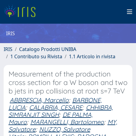
IRIS
IRIS
Catalogo Prodotti UNIBA
1 Contributo su Rivista
1.1 Articolo in rivista
Measurement of the production
cross section for a W boson and two
b jets in pp collisions at root s=7 TeV
ABBRESCIA, Marcello
;
BARBONE,
LUCIA
;
CALABRIA, CESARE
;
CHHIBRA,
SIMRANJIT SINGH
;
DE PALMA,
Mauro
;
MARANGELLI, Bartolomeo
;
MY,
Salvatore
;
NUZZO, Salvatore