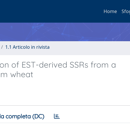
Home
Sfo
1.1 Articolo in rivista
on of EST-derived SSRs from a
rum wheat
a completa (DC)