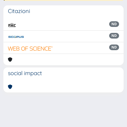
Citazioni
ND
ND
ND
social impact
Powered by
IRIS
-
about IRIS
-