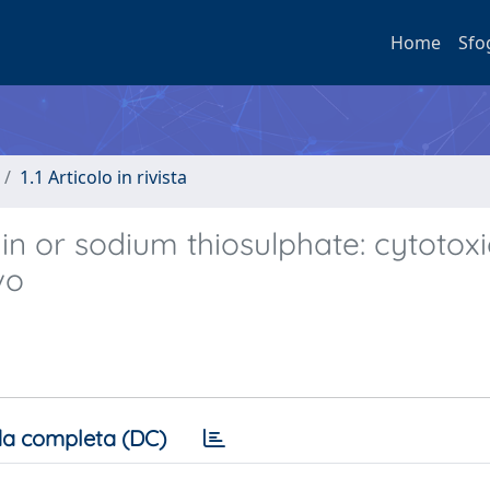
Home
Sfo
1.1 Articolo in rivista
n or sodium thiosulphate: cytotoxic
vo
a completa (DC)