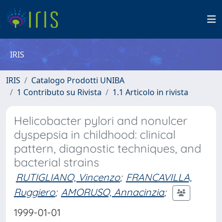
IRIS
IRIS
Catalogo Prodotti UNIBA
1 Contributo su Rivista
1.1 Articolo in rivista
Helicobacter pylori and nonulcer
dyspepsia in childhood: clinical
pattern, diagnostic techniques, and
bacterial strains
RUTIGLIANO, Vincenzo
;
FRANCAVILLA,
Ruggiero
;
AMORUSO, Annacinzia
;
1999-01-01