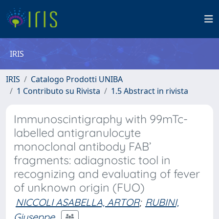
IRIS
IRIS
Catalogo Prodotti UNIBA
1 Contributo su Rivista
1.5 Abstract in rivista
Immunoscintigraphy with 99mTc-
labelled antigranulocyte
monoclonal antibody FAB’
fragments: adiagnostic tool in
recognizing and evaluating of fever
of unknown origin (FUO)
NICCOLI ASABELLA, ARTOR
;
RUBINI,
Giuseppe