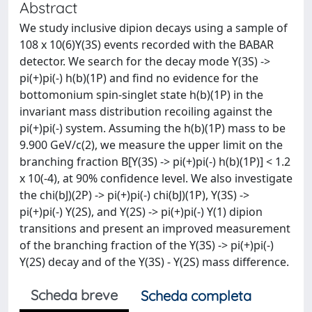
Abstract
We study inclusive dipion decays using a sample of
108 x 10(6)Y(3S) events recorded with the BABAR
detector. We search for the decay mode Y(3S) ->
pi(+)pi(-) h(b)(1P) and find no evidence for the
bottomonium spin-singlet state h(b)(1P) in the
invariant mass distribution recoiling against the
pi(+)pi(-) system. Assuming the h(b)(1P) mass to be
9.900 GeV/c(2), we measure the upper limit on the
branching fraction B[Y(3S) -> pi(+)pi(-) h(b)(1P)] < 1.2
x 10(-4), at 90% confidence level. We also investigate
the chi(bJ)(2P) -> pi(+)pi(-) chi(bJ)(1P), Y(3S) ->
pi(+)pi(-) Y(2S), and Y(2S) -> pi(+)pi(-) Y(1) dipion
transitions and present an improved measurement
of the branching fraction of the Y(3S) -> pi(+)pi(-)
Y(2S) decay and of the Y(3S) - Y(2S) mass difference.
Scheda breve
Scheda completa