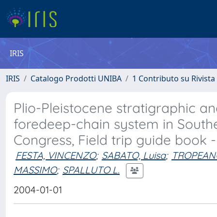
IRIS
IRIS
Catalogo Prodotti UNIBA
1 Contributo su Rivista
Plio-Pleistocene stratigraphic an
foredeep-chain system in Souther
Congress, Field trip guide book 
FESTA, VINCENZO
;
SABATO, Luisa
;
TROPEAN
MASSIMO
;
SPALLUTO L.
2004-01-01