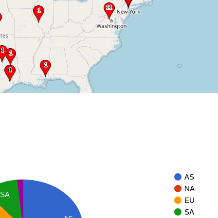
AS
NA
SA
EU
SA